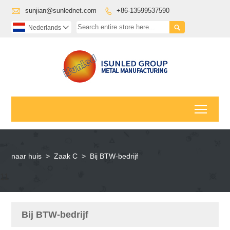

sunjian@sunlednet.com
+86-13599537590


Nederlands

Toggl
naar huis
>
Zaak C
>
Bij BTW-bedrijf
11
Bij BTW-bedrijf