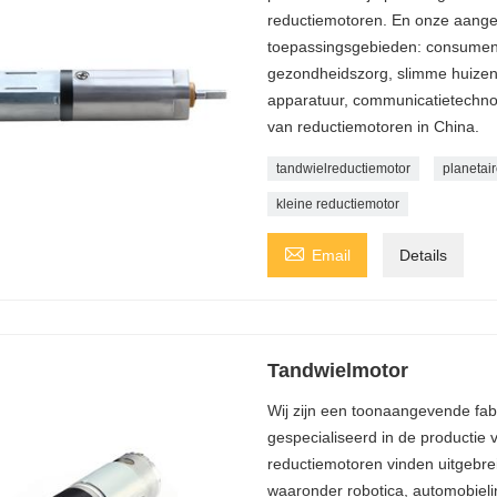
reductiemotoren. En onze aange
toepassingsgebieden: consument
gezondheidszorg, slimme huizen, 
apparatuur, communicatietechnol
van reductiemotoren in China.
tandwielreductiemotor
planetai
kleine reductiemotor

Email
Details
Tandwielmotor
Wij zijn een toonaangevende fab
gespecialiseerd in de productie
reductiemotoren vinden uitgebrei
waaronder robotica, automobielin