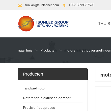

sunjian@sunlednet.com
+86-13599537590

THUIS
naar huis
>
Producten
>
motoren met topversnellinge
Producten
moto
Tandwielmotor
Roterende elektrische demper
Precisie freesproces