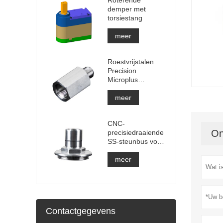
demper met
torsiestang
meer
Roestvrijstalen
Precision
Microplus
terugslagklep
meer
CNC-
On
precisiedraaiende
SS-steunbus voor
waterpomp
meer
Contactgegevens