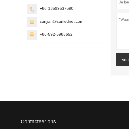
+86-13599537590

sunjian@sunlednet.com

+86-592-5985652

voo
Contacteer ons